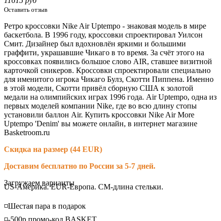
11615 руб
Оставить отзыв
Ретро кроссовки Nike Air Uptempo - знаковая модель в мире
баскетбола. В 1996 году, кроссовки спроектировал Уилсон
Смит. Дизайнер был вдохновлён яркими и большими
граффити, украшавшие Чикаго в то время. За счёт этого на
кроссовках появились большое слово AIR, ставшее визитной
карточкой сникеров. Кроссовки спроектировали специально
для именитого игрока Чикаго Булз, Скотти Пиппена. Именно
в этой модели, Скотти привёл сборную США к золотой
медали на олимпийских играх 1996 года. Air Uptempo, одна из
первых моделей компании Nike, где во всю длину стопы
установили баллон Air. Купить кроссовки Nike Air More
Uptempo 'Denim' вы можете онлайн, в интернет магазине
Basketroom.ru
Скидка на размер (44 EUR)
Доставим бесплатно по России за 5-7 дней.
Loading...
Загружаем варианты
US-Америка. EUR-Европа. CM-длина стельки.
◽️Шестая пара в подарок
◽️-500р промо-код BASKET