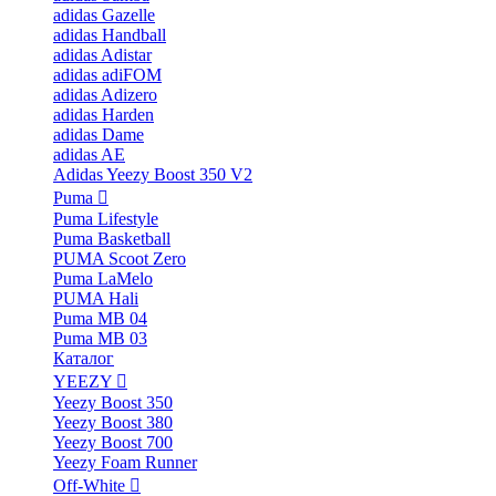
adidas Gazelle
adidas Handball
adidas Adistar
adidas adiFOM
adidas Adizero
adidas Harden
adidas Dame
adidas AE
Adidas Yeezy Boost 350 V2
Puma
Puma Lifestyle
Puma Basketball
PUMA Scoot Zero
Puma LaMelo
PUMA Hali
Puma MB 04
Puma MB 03
Каталог
YEEZY
Yeezy Boost 350
Yeezy Boost 380
Yeezy Boost 700
Yeezy Foam Runner
Off-White