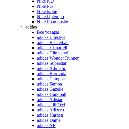
Nike KD
Nike PG
Nike Kobe
Nike Uptempo
Nike Foamposite
adidas
Все товары
adidas Lifestyle
adidas Basketball
adidas x Pharrell
adidas Climacool
adidas Wonder Runner
adidas Superstar
adidas Adimatic
adidas Bermuda
adidas Campus
adidas Samba
adidas Gazelle
adidas Handball
adidas Adistar
adidas adiFOM
adidas Adizero
adidas Harden
adidas Dame
adidas AE