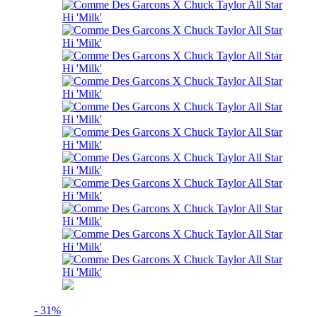
- 31%