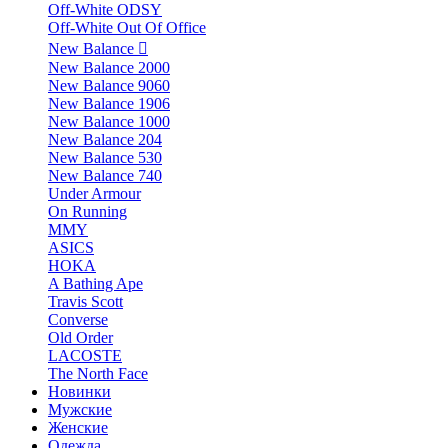
Off-White ODSY
Off-White Out Of Office
New Balance
New Balance 2000
New Balance 9060
New Balance 1906
New Balance 1000
New Balance 204
New Balance 530
New Balance 740
Under Armour
On Running
MMY
ASICS
HOKA
A Bathing Ape
Travis Scott
Converse
Old Order
LACOSTE
The North Face
Новинки
Мужские
Женские
Одежда