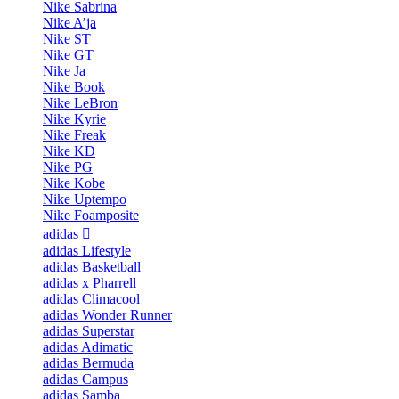
Nike Sabrina
Nike A’ja
Nike ST
Nike GT
Nike Ja
Nike Book
Nike LeBron
Nike Kyrie
Nike Freak
Nike KD
Nike PG
Nike Kobe
Nike Uptempo
Nike Foamposite
adidas
adidas Lifestyle
adidas Basketball
adidas x Pharrell
adidas Climacool
adidas Wonder Runner
adidas Superstar
adidas Adimatic
adidas Bermuda
adidas Campus
adidas Samba