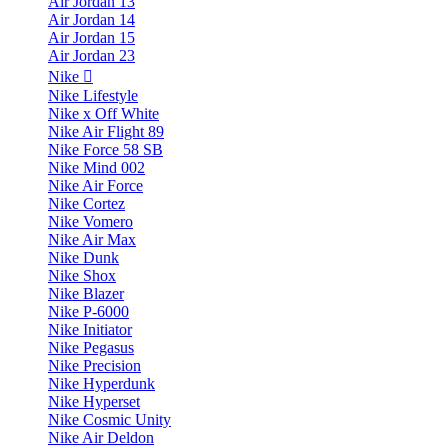
Air Jordan 13
Air Jordan 14
Air Jordan 15
Air Jordan 23
Nike
Nike Lifestyle
Nike x Off White
Nike Air Flight 89
Nike Force 58 SB
Nike Mind 002
Nike Air Force
Nike Cortez
Nike Vomero
Nike Air Max
Nike Dunk
Nike Shox
Nike Blazer
Nike P-6000
Nike Initiator
Nike Pegasus
Nike Precision
Nike Hyperdunk
Nike Hyperset
Nike Cosmic Unity
Nike Air Deldon