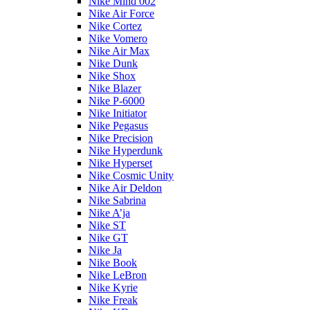
Nike Mind 002
Nike Air Force
Nike Cortez
Nike Vomero
Nike Air Max
Nike Dunk
Nike Shox
Nike Blazer
Nike P-6000
Nike Initiator
Nike Pegasus
Nike Precision
Nike Hyperdunk
Nike Hyperset
Nike Cosmic Unity
Nike Air Deldon
Nike Sabrina
Nike A’ja
Nike ST
Nike GT
Nike Ja
Nike Book
Nike LeBron
Nike Kyrie
Nike Freak