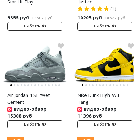
Star Hi 'Play'
'Justice'
(1)
9355 руб
10205 руб
13607 руб
14627 руб
Выбрать
Выбрать
Air Jordan 4 SE 'Wet
Nike Dunk High 'Wu-
Cement'
Tang'
видео-обзор
видео-обзор
15308 руб
11396 руб
Выбрать
Выбрать
- 27%
- 29%