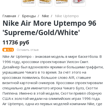
Jordan Zion
adidas Campus
Jordan Tatum
adidas Samba
Главная
Бренды
Nike
Nike Uptempo
Nike Air More Uptempo 96
Air Jordan 312
adidas Gazelle
'Supreme/Gold/White'
Air Jordan 40
adidas Handball
Air Jordan 39
adidas Adistar
11736 руб
Оставить отзыв
5 / 5
Air Jordan 38
adidas adiFOM
Nike Air Uptempo - знаковая модель в мире баскетбола. В
Air Jordan 37
adidas Adizero
1996 году, кроссовки спроектировал Уилсон Смит.
Дизайнер был вдохновлён яркими и большими граффити,
Air Jordan 36
adidas Harden
украшавшие Чикаго в то время. За счёт этого на
кроссовках появились большое слово AIR, ставшее
Air Jordan 1
adidas Dame
визитной карточкой сникеров. Кроссовки спроектировали
специально для именитого игрока Чикаго Булз, Скотти
Air Jordan 3
adidas AE
Пиппена. Именно в этой модели, Скотти привёл сборную
США к золотой медали на олимпийских играх 1996 года.
Air Jordan 4
Adidas Yeezy Boost 350 V2
Air Uptempo, одна из первых моделей компании Nike, где