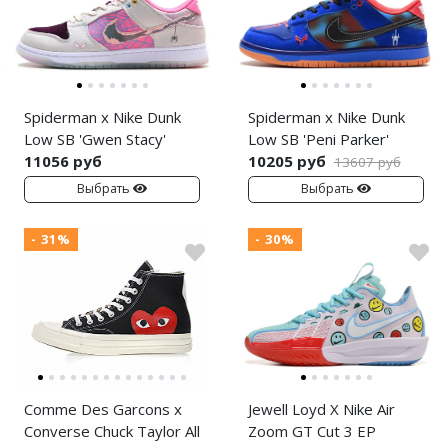
Spiderman x Nike Dunk
Spiderman x Nike Dunk
Low SB 'Gwen Stacy'
Low SB 'Peni Parker'
11056 руб
10205 руб
13607 руб
Выбрать
Выбрать
- 31%
- 30%
Comme Des Garcons x
Jewell Loyd X Nike Air
Converse Chuck Taylor All
Zoom GT Cut 3 EP