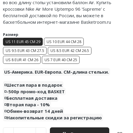
во всю длину стопы установили баллон Air. Купить
Air Jordan 5
кроссовки Nike Air More Uptempo 96 'Supreme' с
бесплатной доставкой по России, вы можете в
Air Jordan 6
баскетбольном интернет-магазине Basketroom.ru
Air Jordan 7
Размер
US 11 EUR 45 CM 29
US 10 EUR 44 CM 28
Air Jordan 10
US 9.5 EUR 43 CM 27.5
US 8.5 EUR 42 CM 26.5
Air Jordan 11
US 8 EUR 41 CM 26
US 7 EUR 40 CM 25
Air Jordan 12
US-Америка. EUR-Европа. CM-длина стельки.
Air Jordan 13
◽️Шестая пара в подарок
◽️-500р промо-код BASKET
Air Jordan 14
◽️Бесплатная доставка
◽️Вторая пара - 10%
Air Jordan 15
◽️Обмен-возврат 14 дней
◽️Накопительные скидки за регистрацию
Air Jordan 23