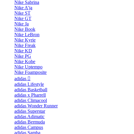
Nike Sabrina
Nike A’ja
Nike ST
Nike GT
Nike Ja
Nike Book
Nike LeBron
Nike Kyrie
Nike Freak
Nike KD
Nike PG
Nike Kobe
Nike Uptempo
Nike Foamposite
adidas
adidas Lifestyle
adidas Basketball
adidas x Pharrell
adidas Climacool
adidas Wonder Runner
adidas Superstar
adidas Adimatic
adidas Bermuda
adidas Campus
adidas Samba