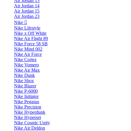
Air Jordan 13
Air Jordan 14
Air Jordan 15
Air Jordan 23
Nike
Nike Lifestyle
Nike x Off White
Nike Air Flight 89
Nike Force 58 SB
Nike Mind 002
Nike Air Force
Nike Cortez
Nike Vomero
Nike Air Max
Nike Dunk
Nike Shox
Nike Blazer
Nike P-6000
Nike Initiator
Nike Pegasus
Nike Precision
Nike Hyperdunk
Nike Hyperset
Nike Cosmic Unity
Nike Air Deldon