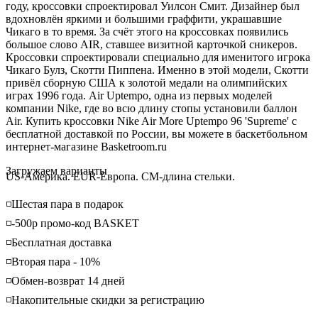
году, кроссовки спроектировал Уилсон Смит. Дизайнер был
вдохновлён яркими и большими граффити, украшавшие
Чикаго в то время. За счёт этого на кроссовках появились
большое слово AIR, ставшее визитной карточкой сникеров.
Кроссовки спроектировали специально для именитого игрока
Чикаго Булз, Скотти Пиппена. Именно в этой модели, Скотти
привёл сборную США к золотой медали на олимпийских
играх 1996 года. Air Uptempo, одна из первых моделей
компании Nike, где во всю длину стопы установили баллон
Air. Купить кроссовки Nike Air More Uptempo 96 'Supreme' с
бесплатной доставкой по России, вы можете в баскетбольном
интернет-магазине Basketroom.ru
Loading...
Загружаем варианты
US-Америка. EUR-Европа. CM-длина стельки.
◽️Шестая пара в подарок
◽️-500р промо-код BASKET
◽️Бесплатная доставка
◽️Вторая пара - 10%
◽️Обмен-возврат 14 дней
◽️Накопительные скидки за регистрацию