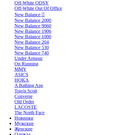
Off-White ODSY
Off-White Out Of Office
New Balance
New Balance 2000
New Balance 9060
New Balance 1906
New Balance 1000
New Balance 204
New Balance 530
New Balance 740
Under Armour
On Running
MMY
ASICS
HOKA
A Bathing Ape
Travis Scott
Converse
Old Order
LACOSTE
The North Face
Новинки
Мужские
Женские
Одежда