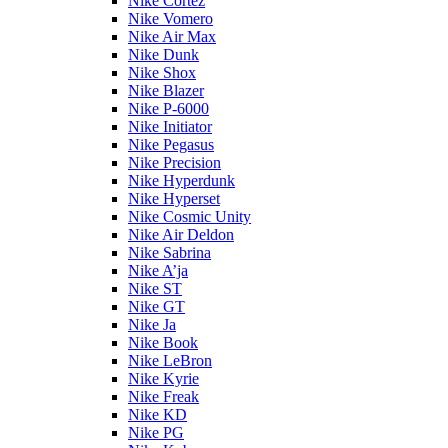
Nike Cortez
Nike Vomero
Nike Air Max
Nike Dunk
Nike Shox
Nike Blazer
Nike P-6000
Nike Initiator
Nike Pegasus
Nike Precision
Nike Hyperdunk
Nike Hyperset
Nike Cosmic Unity
Nike Air Deldon
Nike Sabrina
Nike A’ja
Nike ST
Nike GT
Nike Ja
Nike Book
Nike LeBron
Nike Kyrie
Nike Freak
Nike KD
Nike PG