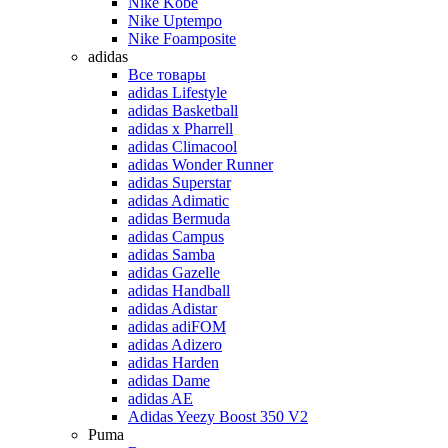
Nike Kobe
Nike Uptempo
Nike Foamposite
adidas
Все товары
adidas Lifestyle
adidas Basketball
adidas x Pharrell
adidas Climacool
adidas Wonder Runner
adidas Superstar
adidas Adimatic
adidas Bermuda
adidas Campus
adidas Samba
adidas Gazelle
adidas Handball
adidas Adistar
adidas adiFOM
adidas Adizero
adidas Harden
adidas Dame
adidas AE
Adidas Yeezy Boost 350 V2
Puma