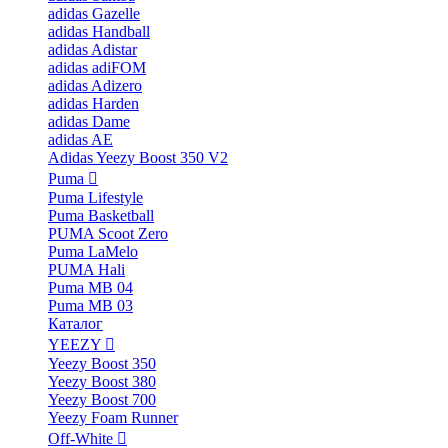
adidas Gazelle
adidas Handball
adidas Adistar
adidas adiFOM
adidas Adizero
adidas Harden
adidas Dame
adidas AE
Adidas Yeezy Boost 350 V2
Puma
Puma Lifestyle
Puma Basketball
PUMA Scoot Zero
Puma LaMelo
PUMA Hali
Puma MB 04
Puma MB 03
Каталог
YEEZY
Yeezy Boost 350
Yeezy Boost 380
Yeezy Boost 700
Yeezy Foam Runner
Off-White