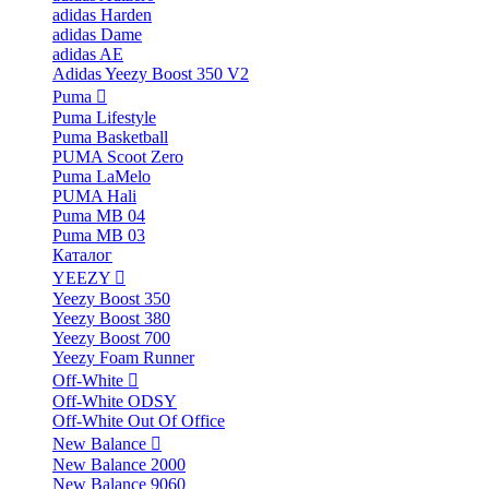
adidas Harden
adidas Dame
adidas AE
Adidas Yeezy Boost 350 V2
Puma
Puma Lifestyle
Puma Basketball
PUMA Scoot Zero
Puma LaMelo
PUMA Hali
Puma MB 04
Puma MB 03
Каталог
YEEZY
Yeezy Boost 350
Yeezy Boost 380
Yeezy Boost 700
Yeezy Foam Runner
Off-White
Off-White ODSY
Off-White Out Of Office
New Balance
New Balance 2000
New Balance 9060