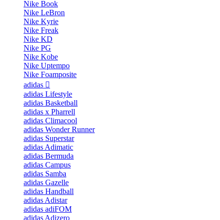
Nike Book
Nike LeBron
Nike Kyrie
Nike Freak
Nike KD
Nike PG
Nike Kobe
Nike Uptempo
Nike Foamposite
adidas
adidas Lifestyle
adidas Basketball
adidas x Pharrell
adidas Climacool
adidas Wonder Runner
adidas Superstar
adidas Adimatic
adidas Bermuda
adidas Campus
adidas Samba
adidas Gazelle
adidas Handball
adidas Adistar
adidas adiFOM
adidas Adizero