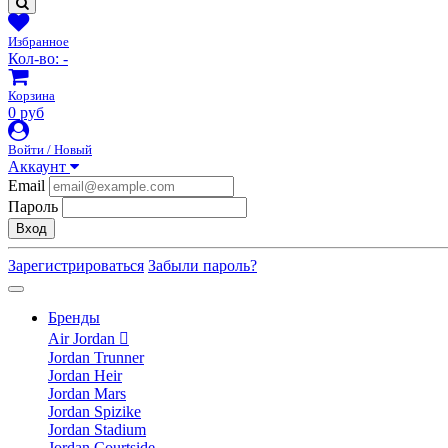
Избранное
Кол-во:
-
Корзина
0 руб
Войти / Новый
Аккаунт
Email
Пароль
Вход
Зарегистрироваться
Забыли пароль?
Бренды
Air Jordan
Jordan Trunner
Jordan Heir
Jordan Mars
Jordan Spizike
Jordan Stadium
Jordan Courtside