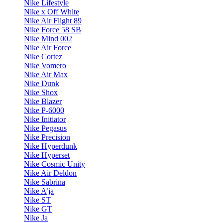
Nike Lifestyle
Nike x Off White
Nike Air Flight 89
Nike Force 58 SB
Nike Mind 002
Nike Air Force
Nike Cortez
Nike Vomero
Nike Air Max
Nike Dunk
Nike Shox
Nike Blazer
Nike P-6000
Nike Initiator
Nike Pegasus
Nike Precision
Nike Hyperdunk
Nike Hyperset
Nike Cosmic Unity
Nike Air Deldon
Nike Sabrina
Nike A’ja
Nike ST
Nike GT
Nike Ja