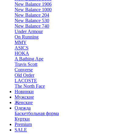
New Balance 1906
New Balance 1000
New Balance 204
New Balance 530
New Balance 740
Under Armour
On Running
MMY
ASICS
HOKA
A Bathing Ape
Travis Scott
Converse
Old Order
LACOSTE
The North Face
Новинки
Мужские
Женские
Одежда
Баскетбольная форма
Куртки
Premium
SALE