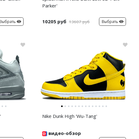
Parker'
10205 руб
Выбрать
Выбрать
13607 руб
'
Nike Dunk High 'Wu-Tang'
видео-обзор