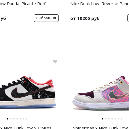
ow Panda 'Picante Red'
Nike Dunk Low 'Reverse Pand
руб
от 10205 руб
Выбрать
x Nike Dunk Low SB 'Miles
Spiderman x Nike Dunk Low