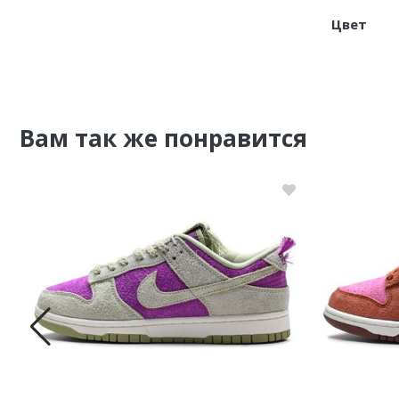
Цвет
Nike PG
Nike Kobe
Nike Uptempo
Вам так же понравится
Nike Foamposite