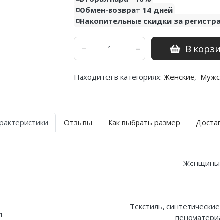
◽️Обмен-возврат 14 дней
◽️Накопительные скидки за регистр
В корз
−
+
Находится в категориях:
Женские
,
Мужс
рактеристики
Отзывы
Как выбрать размер
Доста
Женщины
Текстиль, синтетические
л
пеноматериа