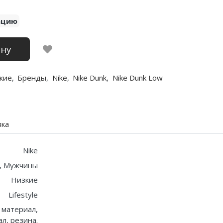
ацию
ину
кие
,
Бренды
,
Nike
,
Nike Dunk
,
Nike Dunk Low
вка
Nike
, Мужчины
Низкие
Lifestyle
 материал,
л, резина.