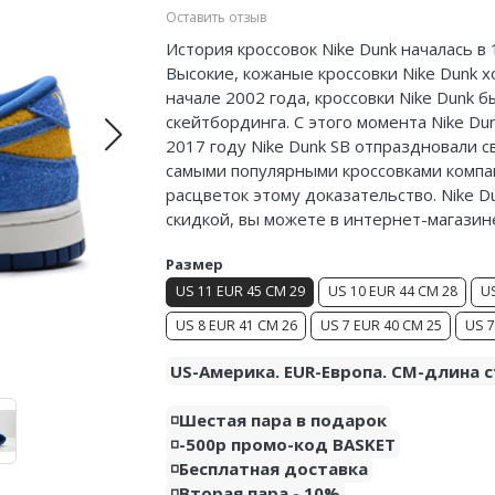
Оставить отзыв
История кроссовок Nike Dunk началась в
Высокие, кожаные кроссовки Nike Dunk 
начале 2002 года, кроссовки Nike Dunk
скейтбординга. С этого момента Nike Du
2017 году Nike Dunk SB отпраздновали с
самыми популярными кроссовками компа
расцветок этому доказательство. Nike Du
скидкой, вы можете в интернет-магазин
Размер
US 11 EUR 45 CM 29
US 10 EUR 44 CM 28
US
US 8 EUR 41 CM 26
US 7 EUR 40 CM 25
US 7
US-Америка. EUR-Европа. CM-длина с
◽️Шестая пара в подарок
◽️-500р промо-код BASKET
◽️Бесплатная доставка
◽️Вторая пара - 10%