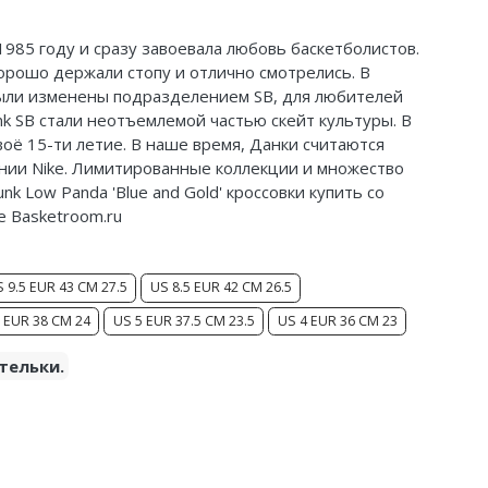
 1985 году и сразу завоевала любовь баскетболистов.
хорошо держали стопу и отлично смотрелись. В
 были изменены подразделением SB, для любителей
nk SB стали неотъемлемой частью скейт культуры. В
воё 15-ти летие. В наше время, Данки считаются
нии Nike. Лимитированные коллекции и множество
nk Low Panda 'Blue and Gold' кроссовки купить со
е Basketroom.ru
 9.5 EUR 43 CM 27.5
US 8.5 EUR 42 CM 26.5
 EUR 38 CM 24
US 5 EUR 37.5 CM 23.5
US 4 EUR 36 CM 23
тельки.