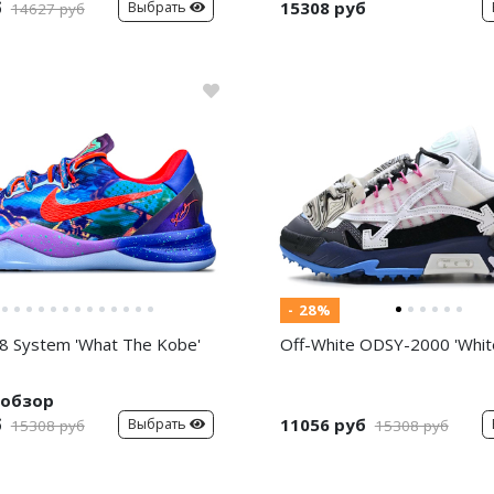
б
15308 руб
Выбрать
14627 руб
- 28%
8 System 'What The Kobe'
Off-White ODSY-2000 'White
обзор
б
11056 руб
Выбрать
15308 руб
15308 руб