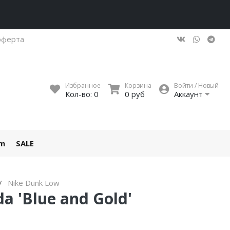
оферта
Избранное
Корзина
Войти / Новый
Кол-во:
0
0 руб
Аккаунт
um
SALE
Nike Dunk Low
a 'Blue and Gold'