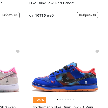
a'
Nike Dunk Low 'Red Panda'
от 10715 руб
Выбрать
Выбрать
- 25%
 SB 'Gwen
Spiderman x Nike Dunk Low SB 'Peni