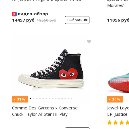
Morales'
видео-обзор
14457 руб
11056 ру
Выбрать
19560 руб
- 31%
- 30%
Comme Des Garcons x Converse
Jewell Loy
Chuck Taylor All Star Hi 'Play'
EP 'Justice'