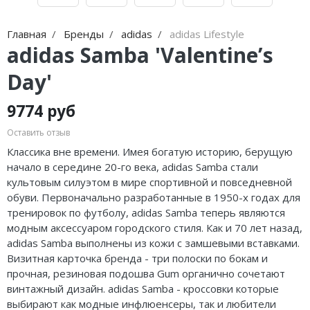
Jordan Zion
Nike Air Max
adidas Campus
On Running
Jordan Tatum
Nike Dunk
adidas Samba
MMY
Главная
Бренды
adidas
adidas Lifestyle
adidas Samba 'Valentine’s
Air Jordan 312
Nike Shox
adidas Gazelle
ASICS
Day'
Air Jordan 40
Nike Blazer
adidas Handball
HOKA
9774 руб
Air Jordan 39
Nike P-6000
adidas Adistar
A Bathing Ape
Оставить отзыв
Air Jordan 38
Nike Initiator
adidas adiFOM
Travis Scott
Классика вне времени. Имея богатую историю, берущую
начало в середине 20-го века, adidas Samba стали
Air Jordan 37
Nike Pegasus
adidas Adizero
Converse
культовым силуэтом в мире спортивной и повседневной
обуви. Первоначально разработанные в 1950-х годах для
Air Jordan 36
Nike Precision
adidas Harden
Old Order
тренировок по футболу, adidas Samba теперь являются
модным аксессуаром городского стиля. Как и 70 лет назад,
Air Jordan 1
Nike Hyperdunk
adidas Dame
LACOSTE
adidas Samba выполнены из кожи с замшевыми вставками.
Визитная карточка бренда - три полоски по бокам и
Air Jordan 3
Nike Hyperset
adidas AE
The North Face
прочная, резиновая подошва Gum органично сочетают
винтажный дизайн. adidas Samba - кроссовки которые
Air Jordan 4
Nike Cosmic Unity
Adidas Yeezy Boost 350 V2
выбирают как модные инфлюенсеры, так и любители