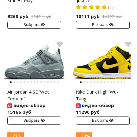
Star Hi 'Play'
'Justice'
(1)
9268 руб
10111 руб
13481 руб
14492 руб
Выбрать
Выбрать
Air Jordan 4 SE 'Wet
Nike Dunk High 'Wu-
Cement'
Tang'
видео-обзор
видео-обзор
15166 руб
11290 руб
Выбрать
Выбрать
- 27%
- 29%