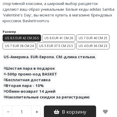
спортивной классики, а широкий выбор расцветок
Air Jordan 5
Nike Air Deldon
сделают ваш образ уникальным. Белые кеды adidas Samba
'Valentine’s Day', вы можете купить в магазине брендовых
Air Jordan 6
Nike Sabrina
кроссовок Basketroom.ru
Air Jordan 7
Nike A’ja
Размер
US 8.5 EUR 42 CM 26.5
US 8 EUR 41 CM 26
US 7 EUR 40 CM 25
Air Jordan 10
Nike ST
US 7 EUR 38 CM 24
US 5 EUR 37.5 CM 23.5
US 4 EUR 36 CM 23
Air Jordan 11
Nike GT
US-Америка. EUR-Европа. CM-длина стельки.
Air Jordan 12
Nike Ja
◽️Шестая пара в подарок
Air Jordan 13
Nike Book
◽️-500р промо-код BASKET
◽️Бесплатная доставка
Air Jordan 14
Nike LeBron
◽️Вторая пара - 10%
◽️Обмен-возврат 14 дней
Air Jordan 15
Nike Kyrie
◽️Накопительные скидки за регистрацию
Air Jordan 23
Nike Freak
В корзину
−
+
Nike KD