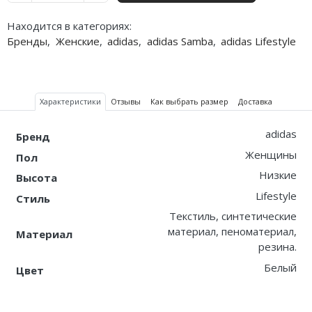
Nike PG
Находится в категориях:
Бренды
,
Женские
,
adidas
,
adidas Samba
,
adidas Lifestyle
Nike Kobe
Nike Uptempo
Характеристики
Отзывы
Как выбрать размер
Доставка
Nike Foamposite
adidas
Бренд
Женщины
Пол
Низкие
Высота
Lifestyle
Стиль
Текстиль, синтетические
материал, пеноматериал,
Материал
резина.
Белый
Цвет