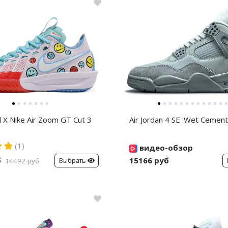
d X Nike Air Zoom GT Cut 3
Air Jordan 4 SE 'Wet Cement
(1)
видео-обзор
б
15166 руб
Выбрать
14492 руб