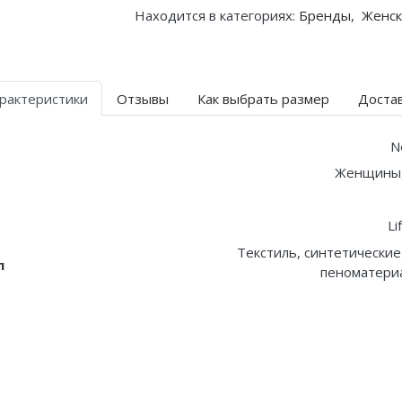
Находится в категориях:
Бренды
,
Женск
рактеристики
Отзывы
Как выбрать размер
Доста
N
Женщины
Li
Текстиль, синтетические
л
пеноматериа