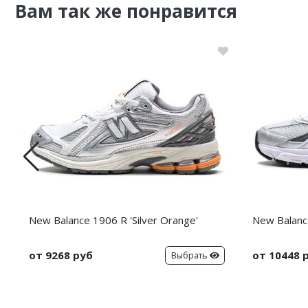
Вам так же понравится
Nike PG
Nike Kobe
Nike Uptempo
Nike Foamposite
New Balance 1906 R 'Silver Orange'
New Balance
от 9268 руб
от 10448 
Выбрать