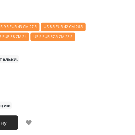
S 9.5 EUR 43 CM 27.5
US 8.5 EUR 42 CM 26.5
7 EUR 38 CM 24
US 5 EUR 37.5 CM 23.5
тельки.
ацию
ину