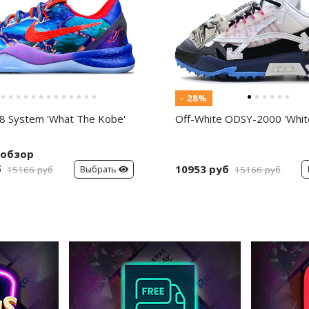
- 28%
8 System 'What The Kobe'
Off-White ODSY-2000 'White
обзор
б
10953 руб
Выбрать
15166 руб
15166 руб