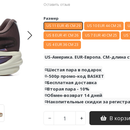
Оставить отзыв
Размер
US 11 EUR 45 CM 29
US 10 EUR 44 CM 28
U
US 8 EUR 41 CM 26
US 7 EUR 40 CM 25
US 
US 4 EUR 36 CM 23
US-Америка. EUR-Европа. CM-длина с
◽️Шестая пара в подарок
◽️-500р промо-код BASKET
◽️Бесплатная доставка
◽️Вторая пара - 10%
◽️Обмен-возврат 14 дней
◽️Накопительные скидки за регистр
В корз
−
+