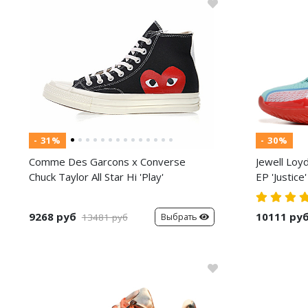
- 31%
- 30%
Comme Des Garcons x Converse
Jewell Loy
Chuck Taylor All Star Hi 'Play'
EP 'Justice'
9268 руб
10111 ру
Выбрать
13481 руб