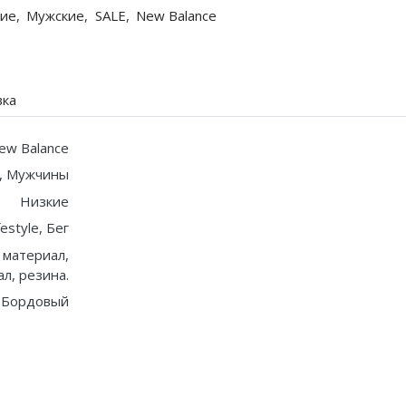
ие
,
Мужские
,
SALE
,
New Balance
вка
ew Balance
, Мужчины
Низкие
festyle, Бег
 материал,
л, резина.
Бордовый