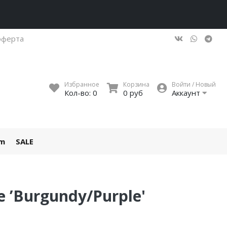
оферта
Избранное
Корзина
Войти / Новый
Кол-во:
0
0 руб
Аккаунт
um
SALE
e ’Burgundy/Purple'