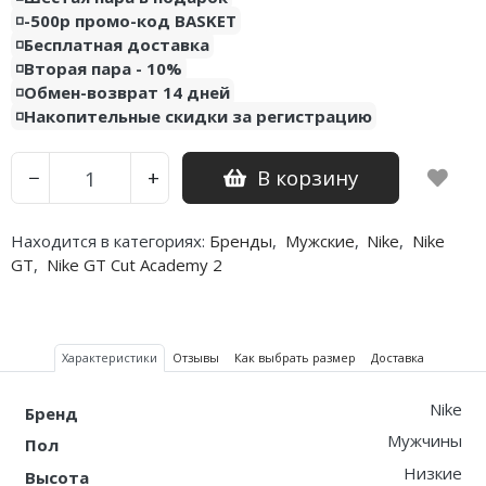
◽️-500р промо-код BASKET
Nike PG
◽️Бесплатная доставка
◽️Вторая пара - 10%
Nike Kobe
◽️Обмен-возврат 14 дней
◽️Накопительные скидки за регистрацию
Nike Uptempo
В корзину
−
+
Nike Foamposite
Находится в категориях:
Бренды
,
Мужские
,
Nike
,
Nike
GT
,
Nike GT Cut Academy 2
Характеристики
Отзывы
Как выбрать размер
Доставка
Nike
Бренд
Мужчины
Пол
Низкие
Высота