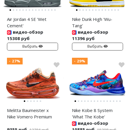
Air Jordan 4 SE 'Wet
Nike Dunk High 'Wu-
Cement'
Tang'
видео-обзор
видео-обзор
15308 руб
11396 руб
Выбрать
Выбрать
- 27%
- 29%
Melitta Baumeister x
Nike Kobe 8 System
Nike Vomero Premium
'What The Kobe'
видео-обзор
9355 руб
10885 руб
12756 руб
15308 руб