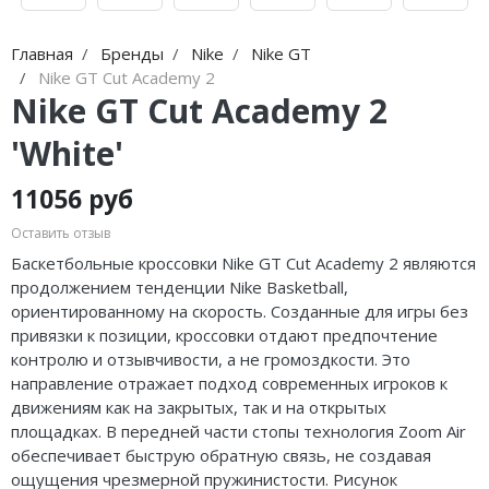
Jordan Zion
Nike Air Max
adidas Campus
On Running
Jordan Tatum
Nike Dunk
adidas Samba
MMY
Главная
Бренды
Nike
Nike GT
Nike GT Cut Academy 2
Air Jordan 312
Nike Shox
adidas Gazelle
ASICS
Nike GT Cut Academy 2
Air Jordan 40
Nike Blazer
adidas Handball
HOKA
'White'
Air Jordan 39
Nike P-6000
adidas Adistar
A Bathing Ape
11056 руб
Air Jordan 38
Nike Initiator
adidas adiFOM
Travis Scott
Оставить отзыв
Баскетбольные кроссовки Nike GT Cut Academy 2 являются
Air Jordan 37
Nike Pegasus
adidas Adizero
Converse
продолжением тенденции Nike Basketball,
ориентированному на скорость. Созданные для игры без
Air Jordan 36
Nike Precision
adidas Harden
Old Order
привязки к позиции, кроссовки отдают предпочтение
контролю и отзывчивости, а не громоздкости. Это
Air Jordan 1
Nike Hyperdunk
adidas Dame
LACOSTE
направление отражает подход современных игроков к
движениям как на закрытых, так и на открытых
Air Jordan 3
Nike Hyperset
adidas AE
The North Face
площадках. В передней части стопы технология Zoom Air
обеспечивает быструю обратную связь, не создавая
Air Jordan 4
Nike Cosmic Unity
Adidas Yeezy Boost 350 V2
ощущения чрезмерной пружинистости. Рисунок