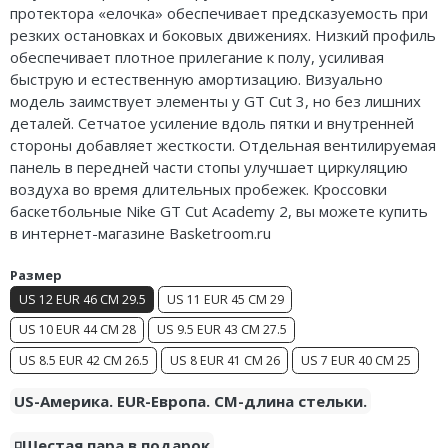
протектора «елочка» обеспечивает предсказуемость при
Air Jordan 5
Nike Air Deldon
резких остановках и боковых движениях. Низкий профиль
обеспечивает плотное прилегание к полу, усиливая
Air Jordan 6
Nike Sabrina
быструю и естественную амортизацию. Визуально
модель заимствует элементы у GT Cut 3, но без лишних
Air Jordan 7
Nike A’ja
деталей. Сетчатое усиление вдоль пятки и внутренней
стороны добавляет жесткости. Отдельная вентилируемая
Air Jordan 10
Nike ST
панель в передней части стопы улучшает циркуляцию
воздуха во время длительных пробежек. Кроссовки
Air Jordan 11
Nike GT
баскетбольные Nike GT Cut Academy 2, вы можете купить
Air Jordan 12
Nike Ja
в интернет-магазине Basketroom.ru
Air Jordan 13
Nike Book
Размер
US 12 EUR 46 CM 29.5
US 11 EUR 45 CM 29
Air Jordan 14
Nike LeBron
US 10 EUR 44 CM 28
US 9.5 EUR 43 CM 27.5
Air Jordan 15
Nike Kyrie
US 8.5 EUR 42 CM 26.5
US 8 EUR 41 CM 26
US 7 EUR 40 CM 25
Air Jordan 23
Nike Freak
US-Америка. EUR-Европа. CM-длина стельки.
Nike KD
◽️Шестая пара в подарок