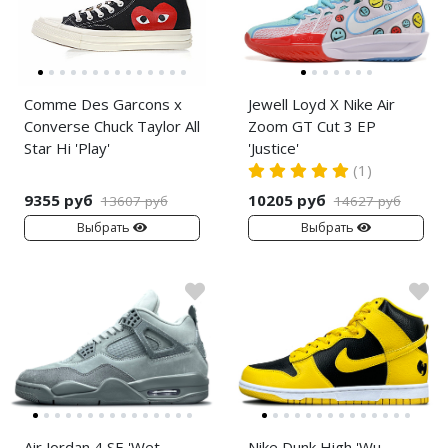
Comme Des Garcons x
Jewell Loyd X Nike Air
Converse Chuck Taylor All
Zoom GT Cut 3 EP
Star Hi 'Play'
'Justice'
(1)
9355 руб
10205 руб
13607 руб
14627 руб
Выбрать
Выбрать
Air Jordan 4 SE 'Wet
Nike Dunk High 'Wu-