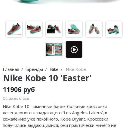
Jordan Zion
adidas Campus
Jordan Tatum
adidas Samba
Air Jordan 312
adidas Gazelle
Air Jordan 40
adidas Handball
Air Jordan 39
adidas Adistar
Air Jordan 38
adidas adiFOM
Главная
Бренды
Nike
Nike Kobe
Air Jordan 37
adidas Adizero
Nike Kobe 10 'Easter'
Air Jordan 36
adidas Harden
11906 руб
Air Jordan 1
adidas Dame
Оставить отзыв
Nike Kobe 10 - именные баскетбольные кроссовки
Air Jordan 3
adidas AE
легендарного нападающего 'Los Angeles Lakers', к
сожалению уже покойного, Kobe Bryant. Кроссовки
Air Jordan 4
Adidas Yeezy Boost 350 V2
получились выдающимися, они практически ничего не