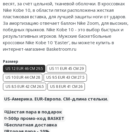
весят, за счёт цельной, тканевой оболочки. В кроссовках
Air Jordan 5
Nike Kobe 10, в области пятки расположена жесткая
пластиковая вставка, для лучшей защиты ноги от ударов.
Air Jordan 6
За амортизацию отвечает баллон Nike Zoom, для высоких,
победных прыжков. Nike Kobe 10 - это выбор быстрых и
Air Jordan 7
результативных игроков. Мужские баскетбольные
кроссовки Nike Kobe 10 'Easter', вы можете купить в
Air Jordan 10
интернет-магазине Basketroom.ru
Air Jordan 11
Размер
Air Jordan 12
US 12 EUR 46 CM 29.5
US 11 EUR 45 CM 29
US 10 EUR 44 CM 28
US 9.5 EUR 43 CM 27.5
Air Jordan 13
US 8.5 EUR 42 CM 26.5
US 8 EUR 41 CM 26
Air Jordan 14
US-Америка. EUR-Европа. CM-длина стельки.
Air Jordan 15
◽️Шестая пара в подарок
◽️-500р промо-код BASKET
Air Jordan 23
◽️Бесплатная доставка
◽️Вторая пара - 10%