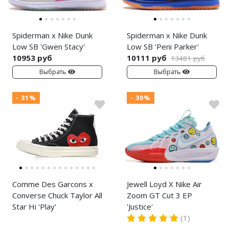
Spiderman x Nike Dunk
Spiderman x Nike Dunk
Low SB 'Gwen Stacy'
Low SB 'Peni Parker'
10953 руб
10111 руб
13481 руб
Выбрать
Выбрать
- 31%
- 30%
Comme Des Garcons x
Jewell Loyd X Nike Air
Converse Chuck Taylor All
Zoom GT Cut 3 EP
Star Hi 'Play'
'Justice'
(1)