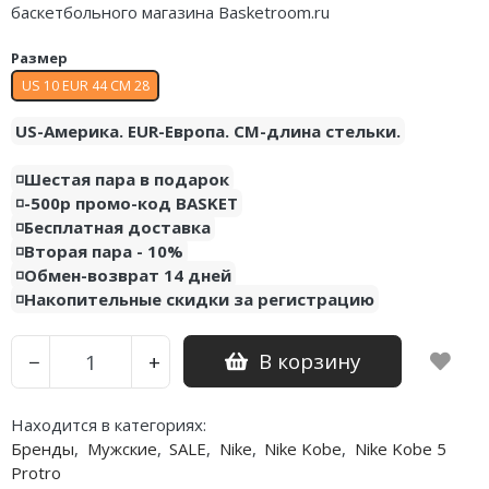
баскетбольного магазина Basketroom.ru
Air Jordan 5
Размер
Air Jordan 6
US 10 EUR 44 CM 28
Air Jordan 7
US-Америка. EUR-Европа. CM-длина стельки.
Air Jordan 10
◽️Шестая пара в подарок
◽️-500р промо-код BASKET
Air Jordan 11
◽️Бесплатная доставка
◽️Вторая пара - 10%
Air Jordan 12
◽️Обмен-возврат 14 дней
Air Jordan 13
◽️Накопительные скидки за регистрацию
Air Jordan 14
В корзину
−
+
Air Jordan 15
Находится в категориях:
Air Jordan 23
Бренды
,
Мужские
,
SALE
,
Nike
,
Nike Kobe
,
Nike Kobe 5
Protro