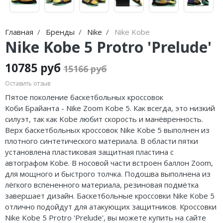
Jordan Zion
adidas Campus
Jordan Tatum
adidas Samba
Главная
Бренды
Nike
Nike Kobe
Nike Kobe 5 Protro 'Prelude'
Air Jordan 312
adidas Gazelle
Air Jordan 40
adidas Handball
10785 руб
15166 руб
Оставить отзыв
Air Jordan 39
adidas Adistar
Пятое поколение баскетбольных кроссовок
Air Jordan 38
adidas adiFOM
Коби
Брайанта
- Nike Zoom Kobe 5. Как всегда, это низкий
силуэт, так как Kobe любит скорость и манёвренность.
Air Jordan 37
adidas Adizero
Верх баскетбольных кроссовок Nike Kobe 5 выполнен из
плотного синтетического материала. В области пятки
Air Jordan 36
adidas Harden
установлена пластиковая защитная пластина с
автографом Kobe. В носовой части встроен баллон Zoom,
Air Jordan 1
adidas Dame
для мощного и быстрого толчка. Подошва выполнена из
лёгкого вспененного материала, резиновая подмётка
Air Jordan 3
adidas AE
завершает дизайн. Баскетбольные кроссовки Nike Kobe 5
отлично подойдут для атакующих защитников. Кроссовки
Air Jordan 4
Adidas Yeezy Boost 350 V2
Nike Kobe 5 Protro 'Prelude', вы можете купить на сайте