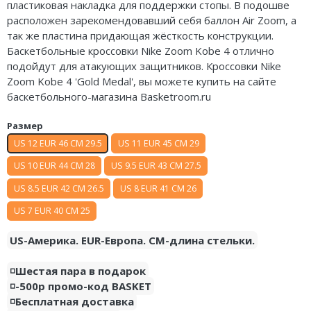
пластиковая накладка для поддержки стопы. В подошве
Air Jordan 5
расположен зарекомендовавший себя баллон Air Zoom, а
так же пластина придающая жёсткость конструкции.
Air Jordan 6
Баскетбольные кроссовки Nike Zoom Kobe 4 отлично
подойдут для атакующих защитников. Кроссовки Nike
Air Jordan 7
Zoom Kobe 4 'Gold Medal', вы можете купить на сайте
баскетбольного-магазина Basketroom.ru
Air Jordan 10
Размер
Air Jordan 11
US 12 EUR 46 CM 29.5
US 11 EUR 45 CM 29
Air Jordan 12
US 10 EUR 44 CM 28
US 9.5 EUR 43 CM 27.5
US 8.5 EUR 42 CM 26.5
US 8 EUR 41 CM 26
Air Jordan 13
US 7 EUR 40 CM 25
Air Jordan 14
US-Америка. EUR-Европа. CM-длина стельки.
Air Jordan 15
◽️Шестая пара в подарок
Air Jordan 23
◽️-500р промо-код BASKET
◽️Бесплатная доставка