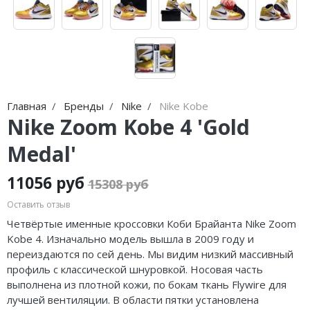
Jordan Zion
adidas Campus
Jordan Tatum
adidas Samba
Air Jordan 312
adidas Gazelle
Air Jordan 40
adidas Handball
Главная
Бренды
Nike
Nike Kobe
Air Jordan 39
adidas Adistar
Nike Zoom Kobe 4 'Gold
Medal'
Air Jordan 38
adidas adiFOM
Air Jordan 37
adidas Adizero
11056 руб
15308 руб
Оставить отзыв
Air Jordan 36
adidas Harden
Четвёртые именные кроссовки Коби
Брайанта
Nike Zoom
Air Jordan 1
adidas Dame
Kobe 4. Изначально модель вышла в 2009 году и
переиздаются по сей день. Мы видим низкий массивный
Air Jordan 3
adidas AE
профиль с классической шнуровкой. Носовая часть
выполнена из плотной кожи, по бокам ткань Flywire для
Air Jordan 4
Adidas Yeezy Boost 350 V2
лучшей вентиляции. В области пятки установлена