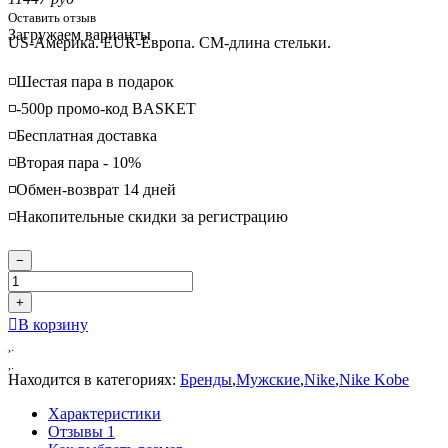
Оставить отзыв
Loading...
Загружаем варианты
US-Америка. EUR-Европа. CM-длина стельки.
◽️Шестая пара в подарок
◽️-500р промо-код BASKET
◽️Бесплатная доставка
◽️Вторая пара - 10%
◽️Обмен-возврат 14 дней
◽️Накопительные скидки за регистрацию
−
+
В корзину
Находится в категориях:
Бренды
,
Мужские
,
Nike
,
Nike Kobe
Характеристики
Отзывы
1