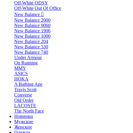
Off-White ODSY
Off-White Out Of Office
New Balance
New Balance 2000
New Balance 9060
New Balance 1906
New Balance 1000
New Balance 204
New Balance 530
New Balance 740
Under Armour
On Running
MMY
ASICS
HOKA
A Bathing Ape
Travis Scott
Converse
Old Order
LACOSTE
The North Face
Новинки
Мужские
Женские
Одежда