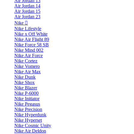
Air Jordan 13
Air Jordan 14
Air Jordan 15
Air Jordan 23
Nike
Nike Lifestyle
Nike x Off White
Nike Air Flight 89
Nike Force 58 SB
Nike Mind 002
Nike Air Force
Nike Cortez
Nike Vomero
Nike Air Max
Nike Dunk
Nike Shox
Nike Blazer
Nike P-6000
Nike Initiator
Nike Pegasus
Nike Precision
Nike Hyperdunk
Nike Hyperset
Nike Cosmic Unity
Nike Air Deldon