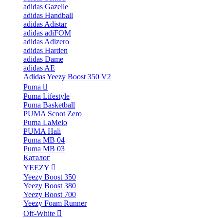
adidas Gazelle
adidas Handball
adidas Adistar
adidas adiFOM
adidas Adizero
adidas Harden
adidas Dame
adidas AE
Adidas Yeezy Boost 350 V2
Puma
Puma Lifestyle
Puma Basketball
PUMA Scoot Zero
Puma LaMelo
PUMA Hali
Puma MB 04
Puma MB 03
Каталог
YEEZY
Yeezy Boost 350
Yeezy Boost 380
Yeezy Boost 700
Yeezy Foam Runner
Off-White