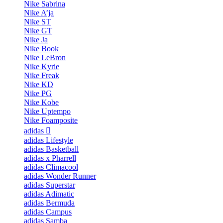
Nike Sabrina
Nike A’ja
Nike ST
Nike GT
Nike Ja
Nike Book
Nike LeBron
Nike Kyrie
Nike Freak
Nike KD
Nike PG
Nike Kobe
Nike Uptempo
Nike Foamposite
adidas
adidas Lifestyle
adidas Basketball
adidas x Pharrell
adidas Climacool
adidas Wonder Runner
adidas Superstar
adidas Adimatic
adidas Bermuda
adidas Campus
adidas Samba