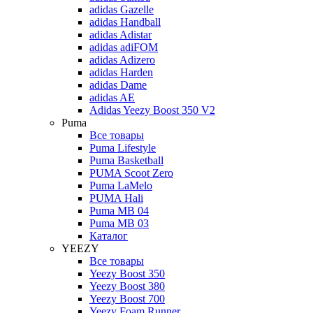
adidas Gazelle
adidas Handball
adidas Adistar
adidas adiFOM
adidas Adizero
adidas Harden
adidas Dame
adidas AE
Adidas Yeezy Boost 350 V2
Puma
Все товары
Puma Lifestyle
Puma Basketball
PUMA Scoot Zero
Puma LaMelo
PUMA Hali
Puma MB 04
Puma MB 03
Каталог
YEEZY
Все товары
Yeezy Boost 350
Yeezy Boost 380
Yeezy Boost 700
Yeezy Foam Runner