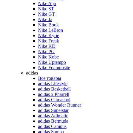
Nike A’ja
Nike ST
Nike GT
Nike Ja
Nike Book
Nike LeBron
Nike Kyrie
Nike Freak
Nike KD
Nike PG
Nike Kobe
Nike Uptempo
Nike Foamposite
adidas
Все товары
adidas Lifestyle
adidas Basketball
adidas x Pharrell
adidas Climacool
adidas Wonder Runner
adidas Superstar
adidas Adimatic
adidas Bermuda
adidas Campus
adidas Samba