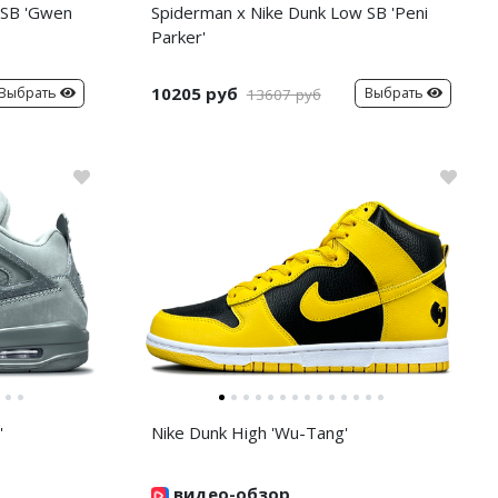
 SB 'Gwen
Spiderman x Nike Dunk Low SB 'Peni
Parker'
10205 руб
Выбрать
Выбрать
13607 руб
'
Nike Dunk High 'Wu-Tang'
видео-обзор