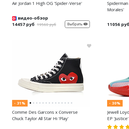
Air Jordan 1 High OG 'Spider-Verse'
Spiderman 
Morales'
видео-обзор
14457 руб
11056 ру
Выбрать
19560 руб
- 31%
- 30%
Comme Des Garcons x Converse
Jewell Loy
Chuck Taylor All Star Hi 'Play'
EP 'Justice'