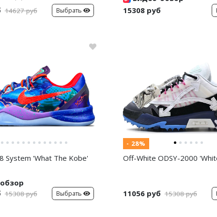
б
15308 руб
Выбрать
14627 руб
- 28%
8 System 'What The Kobe'
Off-White ODSY-2000 'White
обзор
б
11056 руб
Выбрать
15308 руб
15308 руб