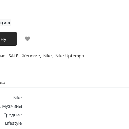
ацию
ину
кие
,
SALE
,
Женские
,
Nike
,
Nike Uptempo
вка
Nike
, Мужчины
Средние
Lifestyle