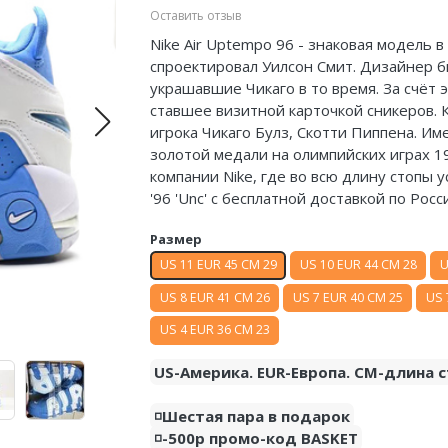
Оставить отзыв
Nike Air Uptempo 96 - знаковая модель в
спроектировал Уилсон Смит. Дизайнер 
украшавшие Чикаго в то время. За счёт 
ставшее визитной карточкой сникеров. 
игрока Чикаго Булз, Скотти Пиппена. И
золотой медали на олимпийских играх 19
компании Nike, где во всю длину стопы у
'96 'Unc' с бесплатной доставкой по Рос
Размер
US 11 EUR 45 CM 29
US 10 EUR 44 CM 28
U
US 8 EUR 41 CM 26
US 7 EUR 40 CM 25
US 
US 4 EUR 36 CM 23
US-Америка. EUR-Европа. CM-длина с
◽️Шестая пара в подарок
◽️-500р промо-код BASKET