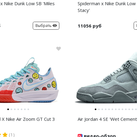
x Nike Dunk Low SB 'Miles
Spiderman x Nike Dunk Low
Stacy'
б
11056 руб
Выбрать
d X Nike Air Zoom GT Cut 3
Air Jordan 4 SE 'Wet Cement
(1)
видео-обзор