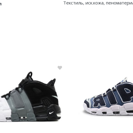
Текстиль, иск.кожа, пеноматери
л