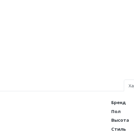
Air Jordan 5
Air Jordan 6
Air Jordan 7
Air Jordan 10
Air Jordan 11
Air Jordan 12
Air Jordan 13
Ха
Air Jordan 14
Бренд
Air Jordan 15
Пол
Air Jordan 23
Высота
Стиль