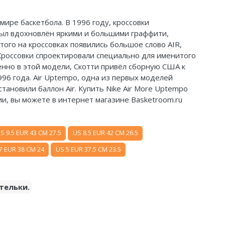
 мире баскетбола. В 1996 году, кроссовки
был вдохновлён яркими и большими граффити,
этого на кроссовках появились большое слово AIR,
Кроссовки спроектировали специально для именитого
менно в этой модели, Скотти привёл сборную США к
96 года. Air Uptempo, одна из первых моделей
становили баллон Air. Купить Nike Air More Uptempo
сии, вы можете в интернет магазине Basketroom.ru
S 9.5 EUR 43 CM 27.5
US 8.5 EUR 42 CM 26.5
7 EUR 38 CM 24
US 5 EUR 37.5 CM 23.5
тельки.