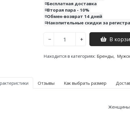
◽️Бесплатная доставка
◽️Вторая пара - 10%
◽️Обмен-возврат 14 дней
◽️Накопительные скидки за регистр
В корз
−
+
Находится в категориях:
Бренды
,
Мужс
рактеристики
Отзывы
Как выбрать размер
Доста
Женщины