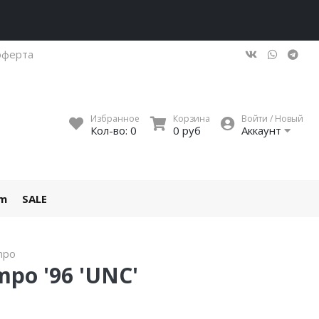
оферта
Избранное
Корзина
Войти / Новый
Кол-во:
0
0 руб
Аккаунт
um
SALE
mpo
mpo '96 'UNC'