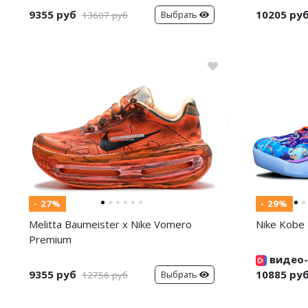
9355 руб
10205 ру
Выбрать
13607 руб
- 27%
- 29%
Melitta Baumeister x Nike Vomero
Nike Kobe 
Premium
видео-
9355 руб
10885 ру
Выбрать
12756 руб