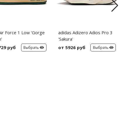
Air Force 1 Low 'Gorge
adidas Adizero Adios Pro 3
N
'
'Sakura'
729 руб
от 5926 руб
о
Выбрать
Выбрать