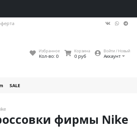
оферта
Избранное
Корзина
Войти / Новый
Кол-во:
0
0 руб
Аккаунт
um
SALE
ike
кроссовки фирмы Nike