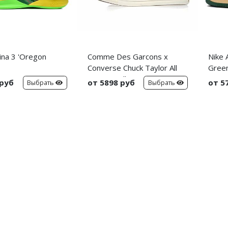
ina 3 'Oregon
Comme Des Garcons x
Nike 
Converse Chuck Taylor All
Green
Star Hi 'Milk'
 руб
от 5898 руб
от 5
Выбрать
Выбрать