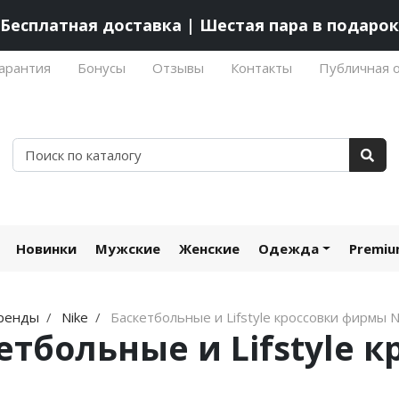
Бесплатная доставка | Шестая пара в подарок
арантия
Бонусы
Отзывы
Контакты
Публичная 
Новинки
Мужские
Женские
Одежда
Premi
ренды
Nike
Баскетбольные и Lifstyle кроссовки фирмы N
етбольные и Lifstyle 