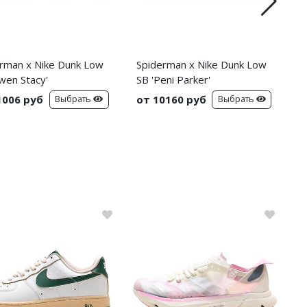
rman x Nike Dunk Low
Spiderman x Nike Dunk Low
C
wen Stacy'
SB 'Peni Parker'
C
S
1006 руб
от 10160 руб
о
Выбрать
Выбрать