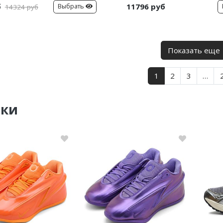
б
11796 руб
Выбрать
14324 руб
Показать еще
1
2
3
…
нки