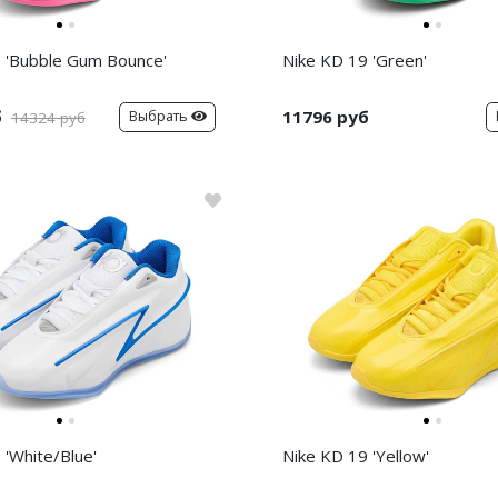
 'Bubble Gum Bounce'
Nike KD 19 'Green'
б
11796 руб
Выбрать
14324 руб
 'White/Blue'
Nike KD 19 'Yellow'