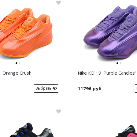
 'Orange Crush'
Nike KD 19 'Purple Candies'
б
11796 руб
Выбрать