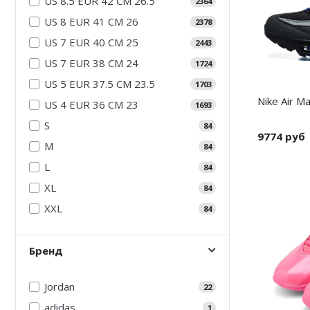
US 8.5 EUR 42 CM 26.5
2364
Air Jordan 5
US 8 EUR 41 CM 26
2378
US 7 EUR 40 CM 25
Air Jordan 6
2443
US 7 EUR 38 CM 24
1724
Air Jordan 7
US 5 EUR 37.5 CM 23.5
1703
Nike Air Ma
Air Jordan 10
US 4 EUR 36 CM 23
1693
S
84
Air Jordan 11
9774 руб
M
84
Air Jordan 12
L
84
XL
Air Jordan 13
84
XXL
84
Air Jordan 14
Air Jordan 15
Бренд
Air Jordan 23
Jordan
22
adidas
1