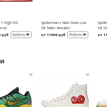
n 1 High OG
Spiderman x Nike Dunk Low
Spide
erse'
SB 'Miles Morales'
SB 'G
3 руб
от 11006 руб
от 1
Выбрать
Выбрать
ки