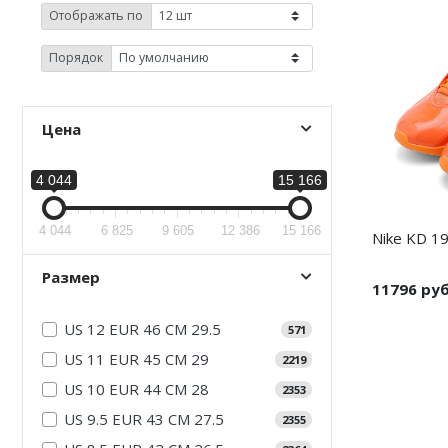
Jordan Zion
adidas Campus
Отображать по
Jordan Tatum
adidas Samba
Порядок
Air Jordan 312
adidas Gazelle
Цена
Air Jordan 40
adidas Handball
Air Jordan 39
adidas Adistar
4 044
15 166
Air Jordan 38
adidas adiFOM
4 044
6 825
9 605
12 386
15 166
Nike KD 19
Air Jordan 37
adidas Adizero
Размер
11796 ру
Air Jordan 36
adidas Harden
US 12 EUR 46 CM 29.5
571
Air Jordan 1
adidas Dame
US 11 EUR 45 CM 29
2219
Air Jordan 3
adidas AE
US 10 EUR 44 CM 28
2353
US 9.5 EUR 43 CM 27.5
2355
Air Jordan 4
Adidas Yeezy Boost 350 V2