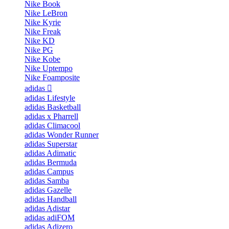
Nike Book
Nike LeBron
Nike Kyrie
Nike Freak
Nike KD
Nike PG
Nike Kobe
Nike Uptempo
Nike Foamposite
adidas
adidas Lifestyle
adidas Basketball
adidas x Pharrell
adidas Climacool
adidas Wonder Runner
adidas Superstar
adidas Adimatic
adidas Bermuda
adidas Campus
adidas Samba
adidas Gazelle
adidas Handball
adidas Adistar
adidas adiFOM
adidas Adizero