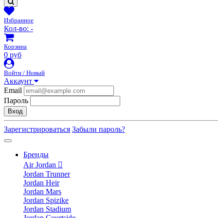
Избранное
Кол-во:
-
Корзина
0 руб
Войти / Новый
Аккаунт
Email
Пароль
Вход
Зарегистрироваться
Забыли пароль?
Бренды
Air Jordan
Jordan Trunner
Jordan Heir
Jordan Mars
Jordan Spizike
Jordan Stadium
Jordan Courtside