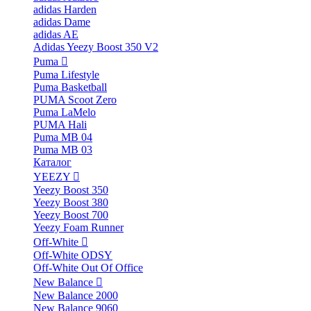
adidas Harden
adidas Dame
adidas AE
Adidas Yeezy Boost 350 V2
Puma
Puma Lifestyle
Puma Basketball
PUMA Scoot Zero
Puma LaMelo
PUMA Hali
Puma MB 04
Puma MB 03
Каталог
YEEZY
Yeezy Boost 350
Yeezy Boost 380
Yeezy Boost 700
Yeezy Foam Runner
Off-White
Off-White ODSY
Off-White Out Of Office
New Balance
New Balance 2000
New Balance 9060