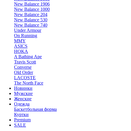
New Balance 1906
New Balance 1000
New Balance 204
New Balance 530
New Balance 740
Under Armour
On Running
MMY
ASICS
HOKA
A Bathing Ape
Travis Scott
Converse
Old Order
LACOSTE
The North Face
Новинки
Мужские
Женские
Одежда
Баскетбольная форма
Куртки
Premium
SALE