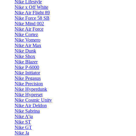
Nike Lifestyle
Nike x Off White
Nike Air Flight 89
Nike Force 58 SB
Nike Mind 002
Nike Air Force
Nike Cortez
Nike Vomero
Nike Air Max
Nike Dunk
Nike Shox
Nike Blazer
Nike P-6000
Nike Initiator
Nike Pegasus
Nike Precision
Nike Hyperdunk
Nike Hyperset
Nike Cosmic Unity
Nike Air Deldon
Nike Sabrina
Nike A’ja
Nike ST
Nike GT
Nike Ja