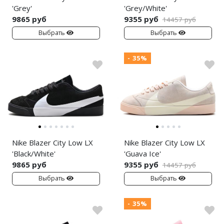
Jordan Zion
adidas Campus
'Grey'
'Grey/White'
9865 руб
9355 руб
14457 руб
Jordan Tatum
adidas Samba
Выбрать
Выбрать
Air Jordan 312
adidas Gazelle
- 35%
Air Jordan 40
adidas Handball
Air Jordan 39
adidas Adistar
Air Jordan 38
adidas adiFOM
Air Jordan 37
adidas Adizero
Nike Blazer City Low LX
Nike Blazer City Low LX
Air Jordan 36
adidas Harden
'Black/White'
'Guava Ice'
9865 руб
9355 руб
14457 руб
Air Jordan 1
adidas Dame
Выбрать
Выбрать
Air Jordan 3
adidas AE
- 35%
Air Jordan 4
Adidas Yeezy Boost 350 V2