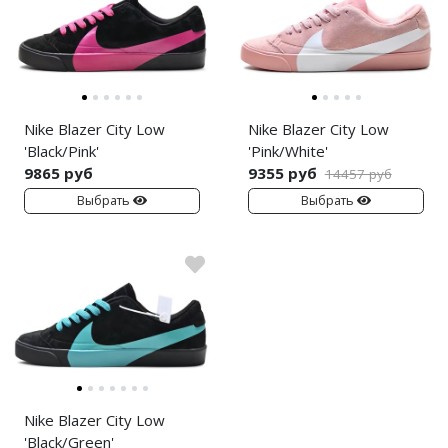
Air Jordan 5
Air Jordan 6
Air Jordan 7
Nike Blazer City Low
Nike Blazer City Low
Air Jordan 10
'Black/Pink'
'Pink/White'
9865 руб
9355 руб
14457 руб
Air Jordan 11
Выбрать
Выбрать
Air Jordan 12
Air Jordan 13
Air Jordan 14
Air Jordan 15
Air Jordan 23
Nike Blazer City Low
'Black/Green'