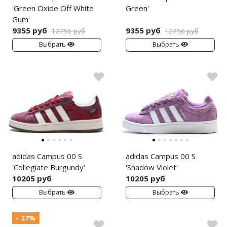
'Green Oxide Off White
Green'
Nike PG
Gum'
9355 руб
9355 руб
12756 руб
12756 руб
Nike Kobe
Выбрать
Выбрать
Nike Uptempo
Nike Foamposite
adidas Campus 00 S
adidas Campus 00 S
'Collegiate Burgundy'
'Shadow Violet'
10205 руб
10205 руб
Выбрать
Выбрать
- 27%