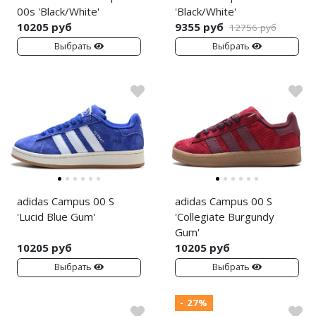
Jordan Zion
Nike Air Max
00s 'Black/White'
'Black/White'
10205 руб
9355 руб
12756 руб
Jordan Tatum
Nike Dunk
Выбрать
Выбрать
Air Jordan 312
Nike Shox
Air Jordan 40
Nike Blazer
Air Jordan 39
Nike P-6000
Air Jordan 38
Nike Initiator
Air Jordan 37
Nike Pegasus
adidas Campus 00 S
adidas Campus 00 S
Air Jordan 36
Nike Precision
'Lucid Blue Gum'
'Collegiate Burgundy
Gum'
Air Jordan 1
Nike Hyperdunk
10205 руб
10205 руб
Выбрать
Выбрать
Air Jordan 3
Nike Hyperset
Air Jordan 4
Nike Cosmic Unity
- 27%