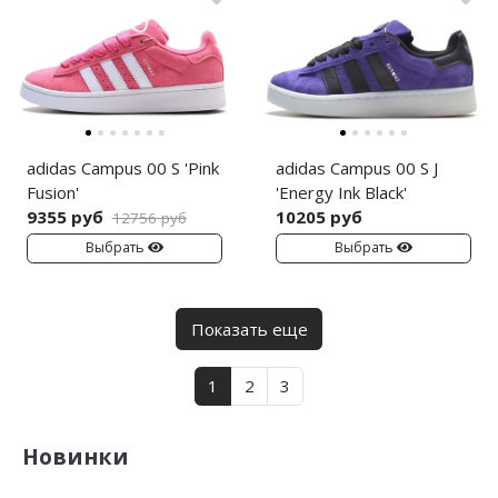
adidas Campus 00 S 'Pink
adidas Campus 00 S J
Fusion'
'Energy Ink Black'
9355 руб
10205 руб
12756 руб
Выбрать
Выбрать
Показать еще
1
2
3
Новинки