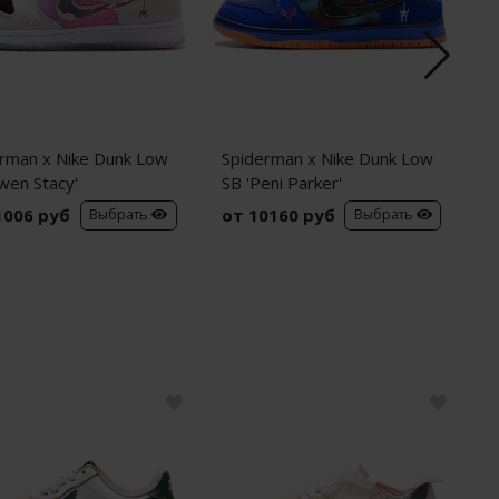
rman x Nike Dunk Low
Spiderman x Nike Dunk Low
C
wen Stacy'
SB 'Peni Parker'
C
S
1006 руб
от 10160 руб
о
Выбрать
Выбрать