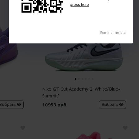
Nike GT Cut Academy 2 'White/Blue-
Summit'
10953 руб
Выбрать
Выбрать