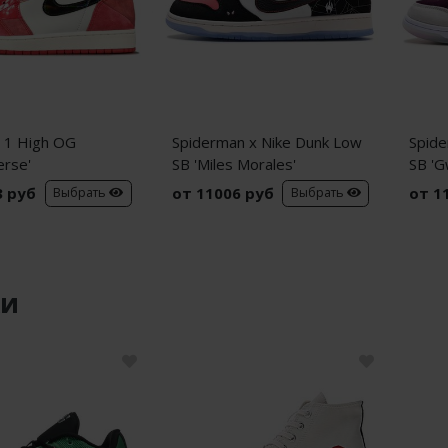
n 1 High OG
Spiderman x Nike Dunk Low
Spide
erse'
SB 'Miles Morales'
SB 'G
3 руб
от 11006 руб
от 1
Выбрать
Выбрать
ки