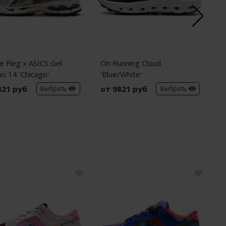
e Fleg x ASICS Gel
On Running Cloud
N
o 14 'Chicago'
'Blue/White'
'
821 руб
от 9821 руб
о
Выбрать
Выбрать