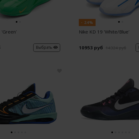
- 24%
 'Green'
Nike KD 19 'White/Blue'
б
10953 руб
Выбрать
14324 руб