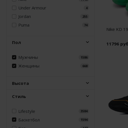
Under Armour
4
Nike PG
Jordan
255
Nike Kobe
Puma
74
Nike KD 19
Nike Uptempo
Пол
11796 ру
Nike Foamposite
Мужчины
1586
Женщины
668
Высота
Стиль
Lifestyle
3584
Баскетбол
1594