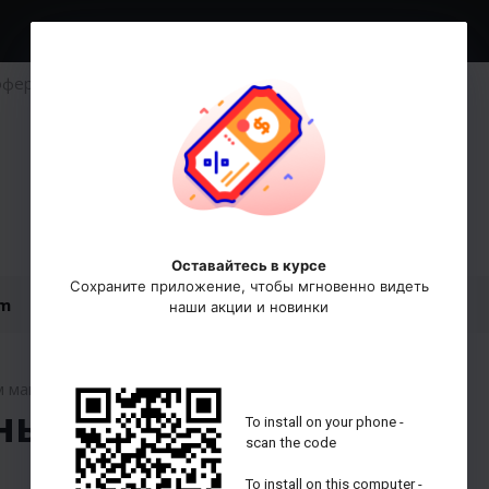
оферта
Избранное
Корзина
Войти / Новый
Кол-во:
0
0 руб
Аккаунт
um
SALE
м магазине
ных кроссовок в