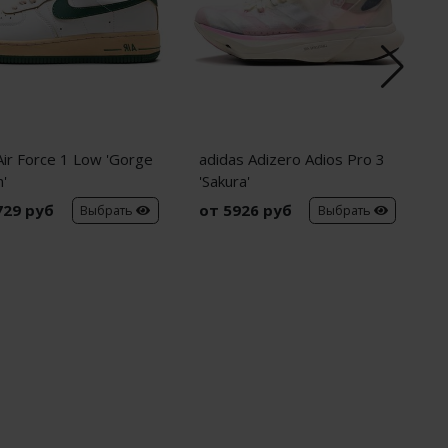
Air Force 1 Low 'Gorge
adidas Adizero Adios Pro 3
N
'
'Sakura'
729 руб
от 5926 руб
о
Выбрать
Выбрать