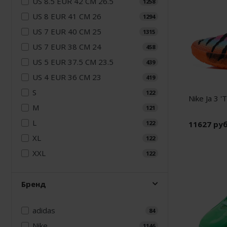
US 8.5 EUR 42 CM 26.5
1258
Air Jordan 5
Nike Air Deldon
US 8 EUR 41 CM 26
1294
US 7 EUR 40 CM 25
Air Jordan 6
Nike Sabrina
1315
US 7 EUR 38 CM 24
458
Air Jordan 7
Nike A’ja
US 5 EUR 37.5 CM 23.5
439
Air Jordan 10
Nike ST
US 4 EUR 36 CM 23
419
S
122
Air Jordan 11
Nike GT
Nike Ja 3 'T
M
121
Air Jordan 12
Nike Ja
L
122
11627 ру
XL
Air Jordan 13
Nike Book
122
XXL
122
Air Jordan 14
Nike LeBron
Air Jordan 15
Nike Kyrie
Бренд
Air Jordan 23
Nike Freak
adidas
84
Nike KD
Nike
1146