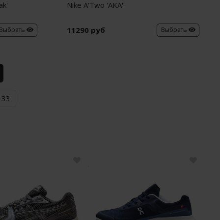
ak'
Nike A'Two 'AKA'
11290 руб
Выбрать
Выбрать
133