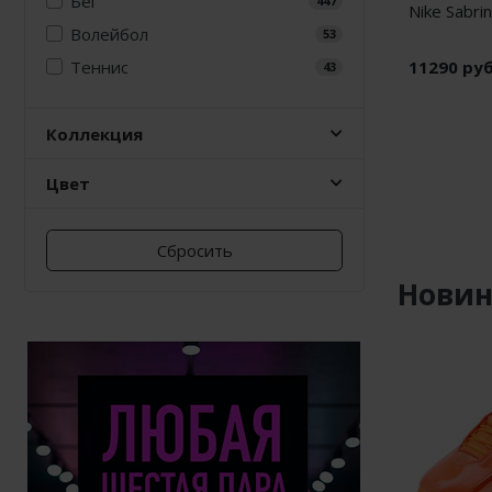
Бег
447
Nike Sabrin
Волейбол
53
Теннис
11290 ру
43
Коллекция
Цвет
Сбросить
Нови