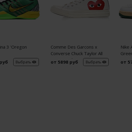
ina 3 'Oregon
Comme Des Garcons x
Nike 
Converse Chuck Taylor All
Green
Star Hi 'Milk'
 руб
от 5898 руб
от 5
Выбрать
Выбрать