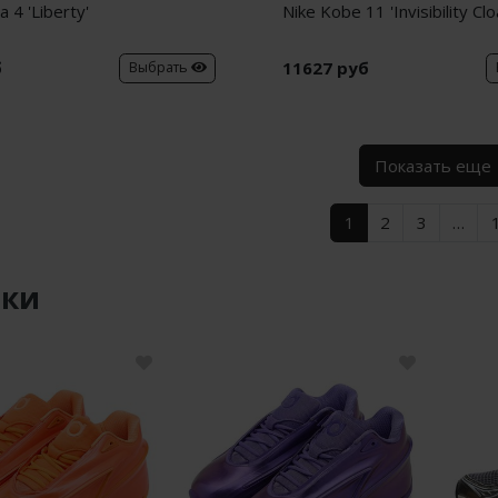
a 4 'Liberty'
Nike Kobe 11 'Invisibility Clo
б
11627 руб
Выбрать
Показать еще
1
2
3
…
нки