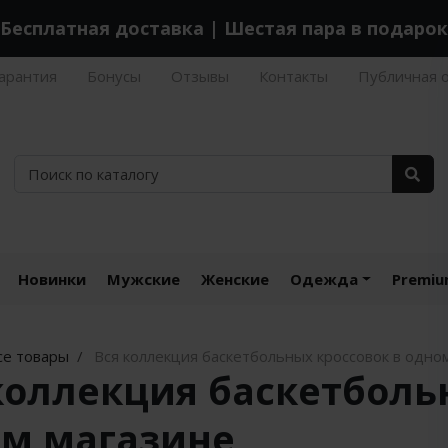
Бесплатная доставка | Шестая пара в подарок
арантия
Бонусы
Отзывы
Контакты
Публичная 
Новинки
Мужские
Женские
Одежда
Premi
се товары
Вся коллекция баскетбольных кроссовок в одно
коллекция баскетболь
м магазине